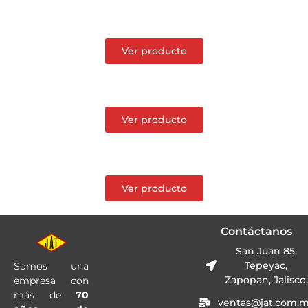
Ver producto
Ver producto
Ver producto
Contáctanos
San Juan 85,
Tepeyac,
Somos una
Zapopan, Jalisco.
empresa con
más de
70
ventas@jat.com.